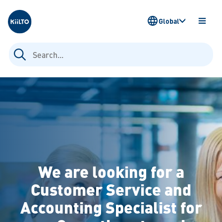
Kiilto
Global
OPEN
MENU
Search
for:
We are looking for a
Customer Service and
Accounting Specialist for