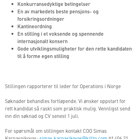
Konkurransedyktige betingelser
En av markedets beste pensjons- og
forsikringsordninger
Kantineordning
En stilling i et voksende og spennende
internasjonalt konsern
Gode utviklingsmuligheter for den rette kandidaten
til å forme egen stilling
Stillingen rapporterer til leder for Operations i Norge
Søknader behandles fortløpende. Vi ønsker oppstart for
rett kandidat så raskt som praktisk mulig. Vennligst send
inn din søknad og CV senest 1 juli.
For spørsmål om stillingen kontakt COO Simas
Karnasnikovas:
simas.karnasikovas@kiilto.com
tlf 406 21